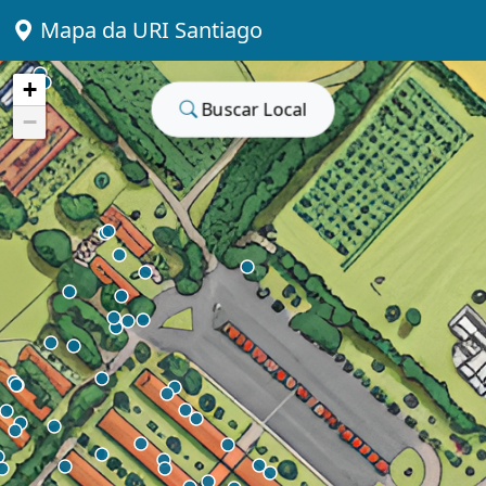
Mapa da URI Santiago
+
Buscar Local
−